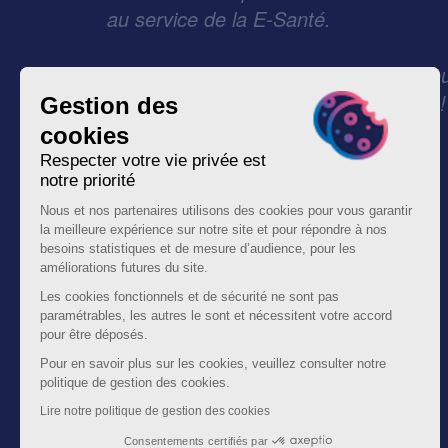
au service de la E-Santé.
Faites-nous part de vos besoins et no
trouverons la solution faite pour vous !
Gestion des
cookies
Respecter votre vie privée est
notre priorité
Nous et nos partenaires utilisons des cookies pour vous garantir
la meilleure expérience sur notre site et pour répondre à nos
besoins statistiques et de mesure d’audience, pour les
améliorations futures du site.
Jean Marie Dunand
Les cookies fonctionnels et de sécurité ne sont pas
Directeur d'Activité Santé - Tessi
paramétrables, les autres le sont et nécessitent votre accord
pour être déposés.
Pour en savoir plus sur les cookies, veuillez consulter notre
politique de gestion des cookies.
Lire notre politique de gestion des cookies
Consentements certifiés par