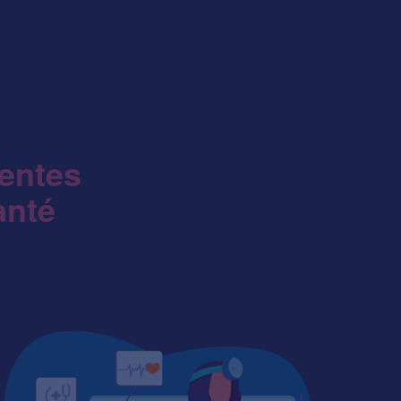
nentes
anté