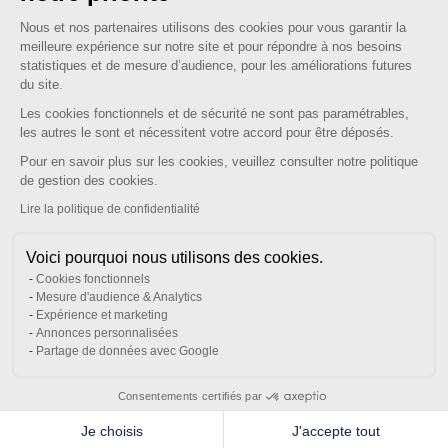
Plateforme de Gestion du Consenteme
réforme.
Nous et nos partenaires utilisons des cookies pour vous garantir la
meilleure expérience sur notre site et pour répondre à nos besoins
statistiques et de mesure d’audience, pour les améliorations futures
Soucieuse des enjeux et besoins
du site.
spécifiques des ETI, Tessi lance DIGITAL
Les cookies fonctionnels et de sécurité ne sont pas paramétrables,
les autres le sont et nécessitent votre accord pour être déposés.
INVOICE by Tessi dans sa version
Pour en savoir plus sur les cookies, veuillez consulter notre politique
Essential : une offre packagée, conforme,
Axeptio consent
de gestion des cookies.
accessible et rapidement déployable.
Lire la politique de confidentialité
Voici pourquoi nous utilisons des cookies.
Cookies fonctionnels
Mesure d'audience & Analytics
Expérience et marketing
Annonces personnalisées
Partage de données avec Google
Revivez les temps forts de notre
Consentements certifiés par
webinar :
Je choisis
J'accepte tout